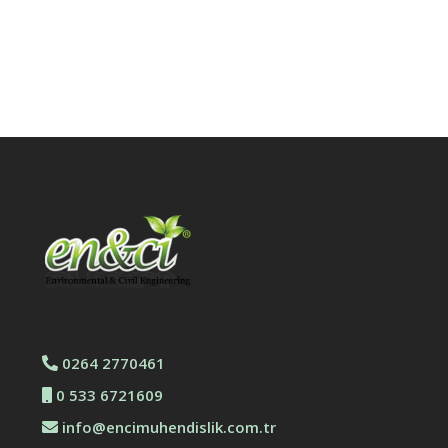
0264 2770461
0 533 6721609
info@encimuhendislik.com.tr