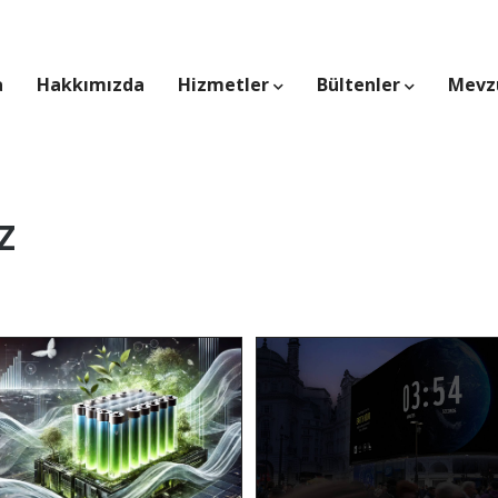
a
Hakkımızda
Hizmetler
Bültenler
Mevz
z